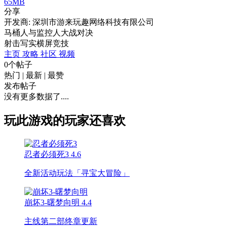
65MB
分享
开发商: 深圳市游来玩趣网络科技有限公司
马桶人与监控人大战对决
射击
写实
横屏
竞技
主页
攻略
社区
视频
0个帖子
热门
|
最新
|
最赞
发布帖子
没有更多数据了....
玩此游戏的玩家还喜欢
忍者必须死3
4.6
全新活动玩法「寻宝大冒险」
崩坏3-曙梦向明
4.4
主线第二部终章更新