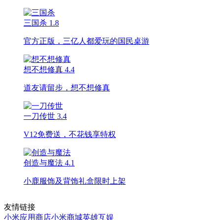
三国杀
1.8
官方正版，三亿人都爱玩的国民桌游
想不想修真
4.4
道友请留步，想不想修真
一刀传世
3.4
V12免费送，不花钱享特权
创造与魔法
4.1
小鹿服饰及背饰礼盒限时上架
友情链接
小米应用商店
小米商城
英雄互娱