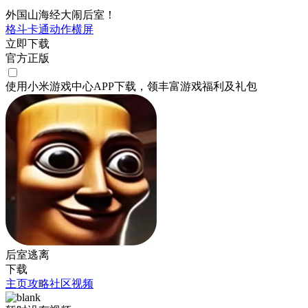
外国山海经大闹后室！
格斗
卡通
动作
横屏
立即下载
官方正版
使用小米游戏中心APP
下载
，领丰富游戏
福利
及
礼包
后室逃离
下载
主页
攻略
社区
视频