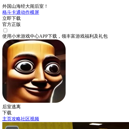
外国山海经大闹后室！
格斗
卡通
动作
横屏
立即下载
官方正版
使用小米游戏中心APP
下载
，领丰富游戏
福利
及
礼包
后室逃离
下载
主页
攻略
社区
视频