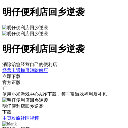
明仔便利店回乡逆袭
明仔便利店回乡逆袭
消除治愈经营自己的便利店
经营
卡通
横屏
消除
解压
立即下载
官方正版
使用小米游戏中心APP
下载
，领丰富游戏
福利
及
礼包
明仔便利店回乡逆袭
下载
主页
攻略
社区
视频