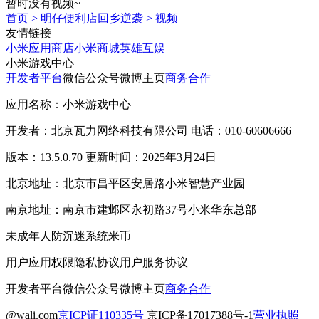
暂时没有视频~
首页
>
明仔便利店回乡逆袭
>
视频
友情链接
小米应用商店
小米商城
英雄互娱
小米游戏中心
开发者平台
微信公众号
微博主页
商务合作
应用名称：小米游戏中心
开发者：北京瓦力网络科技有限公司 电话：010-60606666
版本：13.5.0.70 更新时间：2025年3月24日
北京地址：北京市昌平区安居路小米智慧产业园
南京地址：南京市建邺区永初路37号小米华东总部
未成年人防沉迷系统
米币
用户应用权限
隐私协议
用户服务协议
开发者平台
微信公众号
微博主页
商务合作
@wali.com
京ICP证110335号
京ICP备17017388号-1
营业执照