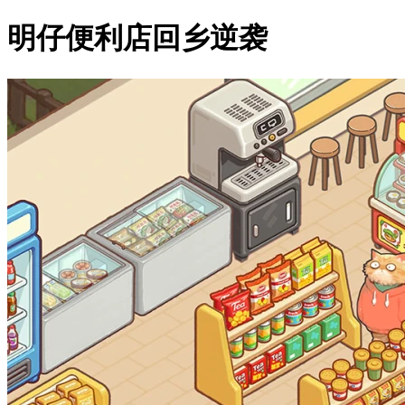
明仔便利店回乡逆袭