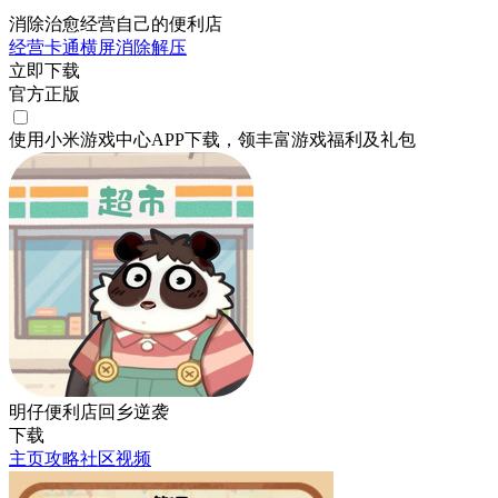
消除治愈经营自己的便利店
经营
卡通
横屏
消除
解压
立即下载
官方正版
使用小米游戏中心APP
下载
，领丰富游戏
福利
及
礼包
明仔便利店回乡逆袭
下载
主页
攻略
社区
视频