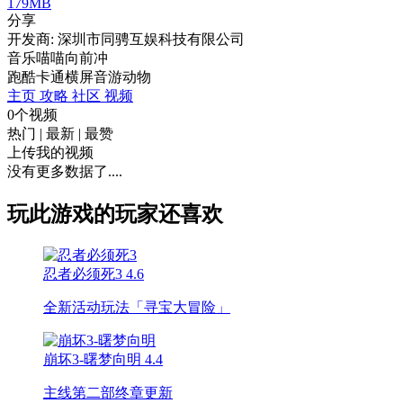
179MB
分享
开发商: 深圳市同骋互娱科技有限公司
音乐喵喵向前冲
跑酷
卡通
横屏
音游
动物
主页
攻略
社区
视频
0个视频
热门
|
最新
|
最赞
上传我的视频
没有更多数据了....
玩此游戏的玩家还喜欢
忍者必须死3
4.6
全新活动玩法「寻宝大冒险」
崩坏3-曙梦向明
4.4
主线第二部终章更新