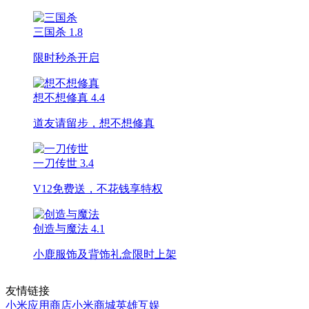
三国杀
1.8
限时秒杀开启
想不想修真
4.4
道友请留步，想不想修真
一刀传世
3.4
V12免费送，不花钱享特权
创造与魔法
4.1
小鹿服饰及背饰礼盒限时上架
友情链接
小米应用商店
小米商城
英雄互娱