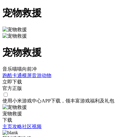
宠物救援
宠物救援
音乐喵喵向前冲
跑酷
卡通
横屏
音游
动物
立即下载
官方正版
使用小米游戏中心APP
下载
，领丰富游戏
福利
及
礼包
宠物救援
下载
主页
攻略
社区
视频