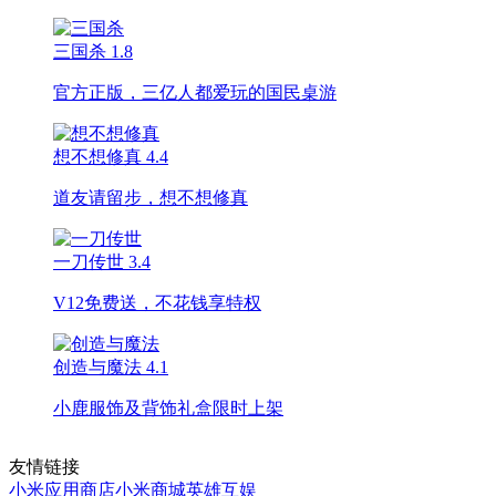
三国杀
1.8
官方正版，三亿人都爱玩的国民桌游
想不想修真
4.4
道友请留步，想不想修真
一刀传世
3.4
V12免费送，不花钱享特权
创造与魔法
4.1
小鹿服饰及背饰礼盒限时上架
友情链接
小米应用商店
小米商城
英雄互娱