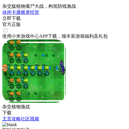
杂交版植物僵尸大战，构筑防线激战
休闲
卡通
横屏
经营
立即下载
官方正版
使用小米游戏中心APP
下载
，领丰富游戏
福利
及
礼包
杂交植物激战
下载
主页
攻略
社区
视频