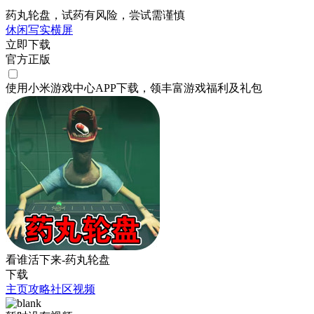
药丸轮盘，试药有风险，尝试需谨慎
休闲
写实
横屏
立即下载
官方正版
使用小米游戏中心APP
下载
，领丰富游戏
福利
及
礼包
看谁活下来-药丸轮盘
下载
主页
攻略
社区
视频