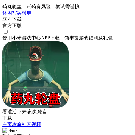
药丸轮盘，试药有风险，尝试需谨慎
休闲
写实
横屏
立即下载
官方正版
使用小米游戏中心APP
下载
，领丰富游戏
福利
及
礼包
看谁活下来-药丸轮盘
下载
主页
攻略
社区
视频