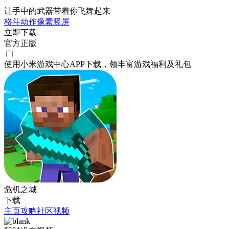
让手中的武器带着你飞舞起来
格斗
动作
像素
竖屏
立即下载
官方正版
使用小米游戏中心APP
下载
，领丰富游戏
福利
及
礼包
危机之城
下载
主页
攻略
社区
视频