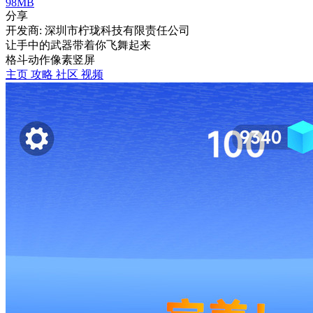
98MB
分享
开发商: 深圳市柠珑科技有限责任公司
让手中的武器带着你飞舞起来
格斗
动作
像素
竖屏
主页
攻略
社区
视频