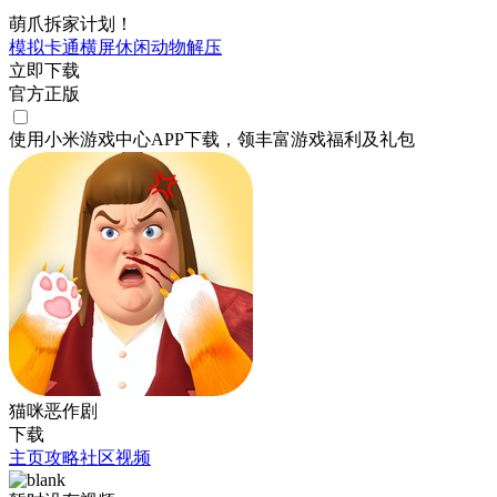
萌爪拆家计划！
模拟
卡通
横屏
休闲
动物
解压
立即下载
官方正版
使用小米游戏中心APP
下载
，领丰富游戏
福利
及
礼包
猫咪恶作剧
下载
主页
攻略
社区
视频