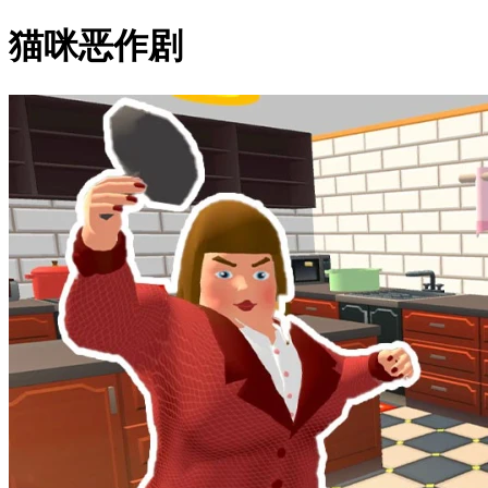
猫咪恶作剧