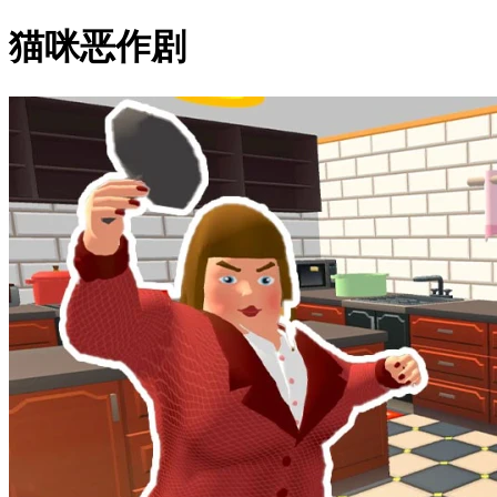
猫咪恶作剧