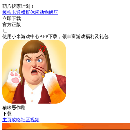
萌爪拆家计划！
模拟
卡通
横屏
休闲
动物
解压
立即下载
官方正版
使用小米游戏中心APP
下载
，领丰富游戏
福利
及
礼包
猫咪恶作剧
下载
主页
攻略
社区
视频