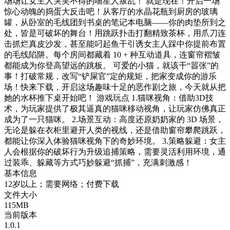
场场让女主人哭笑不得的喵星人叛乱！ 就是现在！开启一场
惊心动魄的捣蛋大反击吧！从客厅的水晶花瓶到厨房的玻璃
罐，从卧室的毛线团到书桌的笔记本电脑——你的肉垫所到之
处，皆是可破坏的舞台！用跳跃扑击打翻精致茶杯，用爪刀连
击抓烂真皮沙发，甚至能叼起鱼干引诱女主人踩中你提前布置
的毛线陷阱。每个房间都藏着 10 + 种互动道具，连窗帘褶皱
都能成为你登高望远的跳板。 可爱的小猫，就该干“嚣张”的
事！打破常规，改写“铲屎官”定的规矩，把家变成你的游乐
场！快来下载，开启这场趣味十足的恶作剧之旅，今天就从把
她的水杯推下桌开始吧！ 游戏玩点 1.猫咪视角：借助3D技
术，为玩家提供了极其逼真的猫咪移动视角，让玩家仿佛真正
成为了一只猫咪。 2.场景互动：高度还原奶奶家的 3D 场景，
无论是躲在衣柜里避开人类的视线，还是借助窗帘攀爬跳跃，
都能让你深入体验猫咪视角下的奇妙环境。 3.策略躲避：女主
人会根据你的破坏行为升级追捕策略，需要灵活利用环境，通
过装乖、躲藏等方式巧妙躲避“抓捕”，充满刺激感！
基本信息
12岁以上；需要网络；付费下载
文件大小
115MB
当前版本
1.0.1