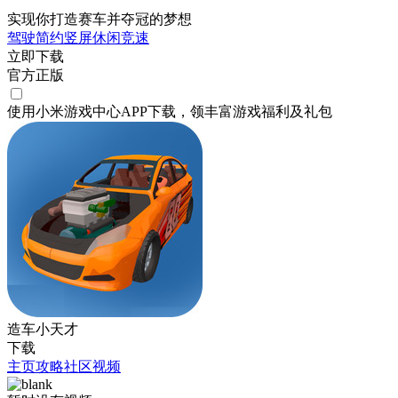
实现你打造赛车并夺冠的梦想
驾驶
简约
竖屏
休闲
竞速
立即下载
官方正版
使用小米游戏中心APP
下载
，领丰富游戏
福利
及
礼包
造车小天才
下载
主页
攻略
社区
视频