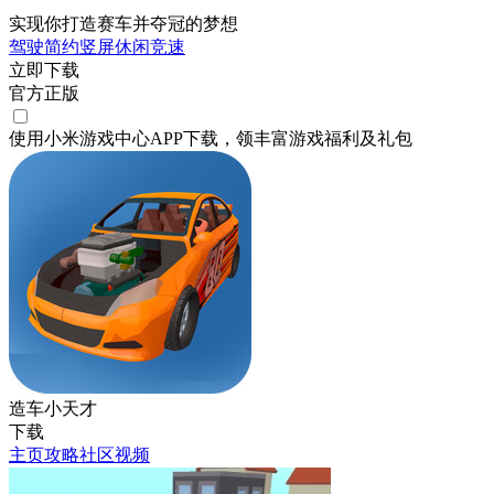
实现你打造赛车并夺冠的梦想
驾驶
简约
竖屏
休闲
竞速
立即下载
官方正版
使用小米游戏中心APP
下载
，领丰富游戏
福利
及
礼包
造车小天才
下载
主页
攻略
社区
视频