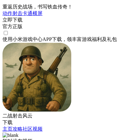
重返历史战场，书写铁血传奇！
动作
射击
卡通
横屏
立即下载
官方正版
使用小米游戏中心APP
下载
，领丰富游戏
福利
及
礼包
二战射击风云
下载
主页
攻略
社区
视频