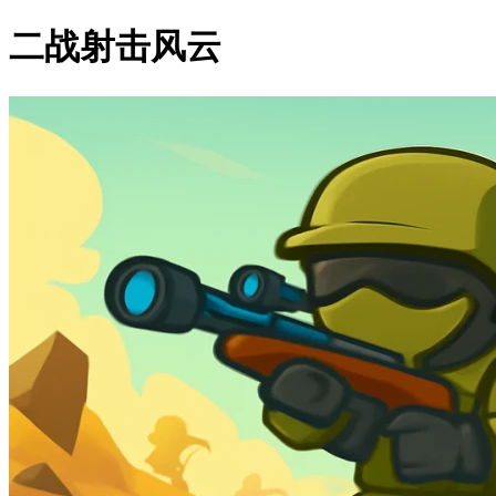
二战射击风云