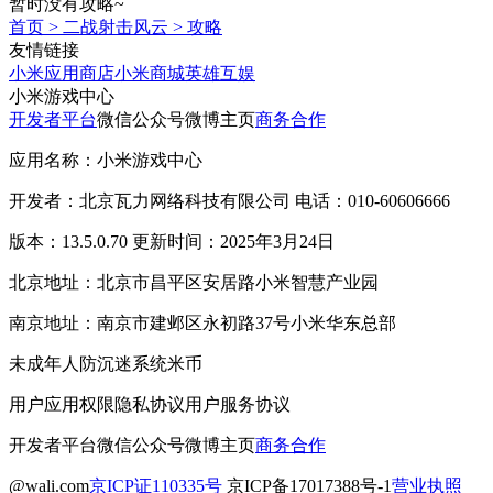
暂时没有攻略~
首页
>
二战射击风云
>
攻略
友情链接
小米应用商店
小米商城
英雄互娱
小米游戏中心
开发者平台
微信公众号
微博主页
商务合作
应用名称：小米游戏中心
开发者：北京瓦力网络科技有限公司 电话：010-60606666
版本：13.5.0.70 更新时间：2025年3月24日
北京地址：北京市昌平区安居路小米智慧产业园
南京地址：南京市建邺区永初路37号小米华东总部
未成年人防沉迷系统
米币
用户应用权限
隐私协议
用户服务协议
开发者平台
微信公众号
微博主页
商务合作
@wali.com
京ICP证110335号
京ICP备17017388号-1
营业执照