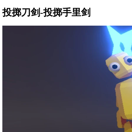
投掷刀剑-投掷手里剑