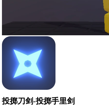
投掷刀剑-投掷手里剑