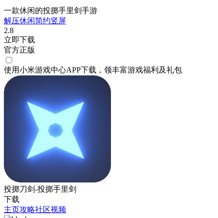
一款休闲的投掷手里剑手游
解压
休闲
简约
竖屏
2.8
立即下载
官方正版
使用小米游戏中心APP
下载
，领丰富游戏
福利
及
礼包
投掷刀剑-投掷手里剑
下载
主页
攻略
社区
视频