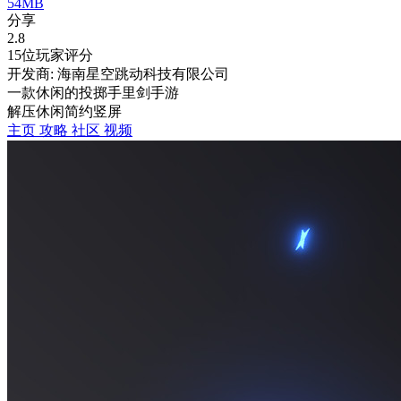
54MB
分享
2.8
15位玩家评分
开发商: 海南星空跳动科技有限公司
一款休闲的投掷手里剑手游
解压
休闲
简约
竖屏
主页
攻略
社区
视频