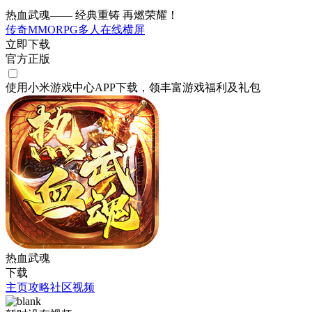
热血武魂—— 经典重铸 再燃荣耀！
传奇
MMORPG
多人在线
横屏
立即下载
官方正版
使用小米游戏中心APP
下载
，领丰富游戏
福利
及
礼包
热血武魂
下载
主页
攻略
社区
视频