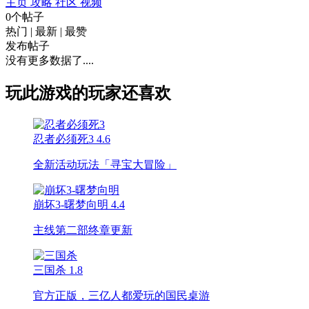
主页
攻略
社区
视频
0个帖子
热门
|
最新
|
最赞
发布帖子
没有更多数据了....
玩此游戏的玩家还喜欢
忍者必须死3
4.6
全新活动玩法「寻宝大冒险」
崩坏3-曙梦向明
4.4
主线第二部终章更新
三国杀
1.8
官方正版，三亿人都爱玩的国民桌游