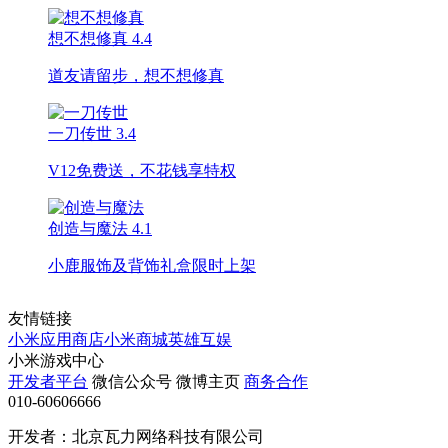
想不想修真
4.4
道友请留步，想不想修真
一刀传世
3.4
V12免费送，不花钱享特权
创造与魔法
4.1
小鹿服饰及背饰礼盒限时上架
友情链接
小米应用商店
小米商城
英雄互娱
小米游戏中心
开发者平台
微信公众号
微博主页
商务合作
010-60606666
开发者：北京瓦力网络科技有限公司