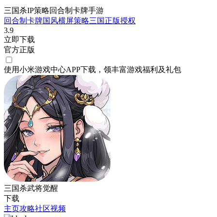
三国杀IP策略回合制卡牌手游
回合制
卡牌
国风
横屏
策略
三国
正版授权
3.9
立即下载
官方正版
使用小米游戏中心APP
下载
，领丰富游戏
福利
及
礼包
三国杀武将觉醒
下载
主页
攻略
社区
视频