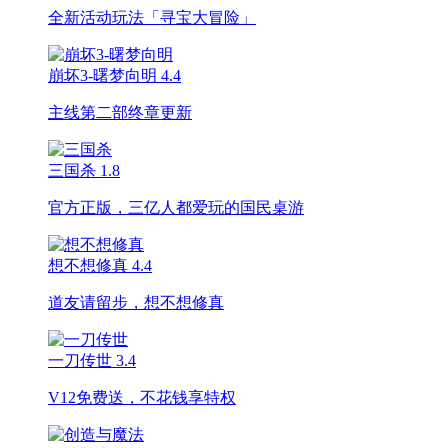
全新活动玩法「寻宝大冒险」
崩坏3-曙梦向明
4.4
主线第二部终章更新
三国杀
1.8
官方正版，三亿人都爱玩的国民桌游
想不想修真
4.4
道友请留步，想不想修真
一刀传世
3.4
V12免费送，不花钱享特权