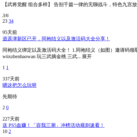
【武将觉醒 组合多样】 告别千篇一律的无聊战斗，特色九宫
3/6
23
34
95天前
逍遥津新区已开，同袍结义以及激活码大全分享！
同袍结义绑定以及激活码大全！ 1.同袍结义（如图）邀请码领取码： SGSWJ
wiixzhenhaowan 玩三武摘金桃 三武...
展开
1
1
337天前
嗯这把怎么玩呀
先期待
2
0
227天前
送 PS5血赚！「容我三测」冲榜活动规则速看！
10
2