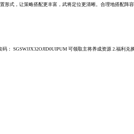
放置形式，让策略搭配更丰富，武将定位更清晰。合理地搭配阵容
JX32OJID0UIPUM 可领取主将养成资源 2.福利兑换码（头像-账号-兑