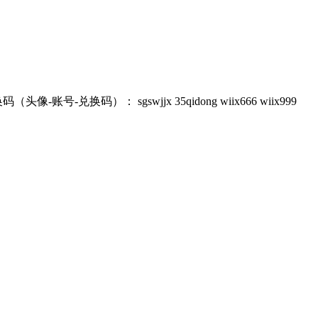
换码）： sgswjjx 35qidong wiix666 wiix999