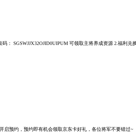
JX32OJID0UIPUM 可领取主将养成资源 2.福利兑换码（头像-账号-兑
式开启预约，预约即有机会领取京东卡好礼，各位将军不要错过~