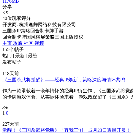
1176MB
分享
3.9
40位玩家评分
开发商: 杭州逸舞网络科技有限公司
三国杀IP策略回合制卡牌手游
回合制
卡牌
国风
横屏
策略
三国
正版授权
主页
攻略
社区
视频
155个帖子
热门
|
最新
|
最赞
发布帖子
118天前
《三国杀武将觉醒》——经典IP焕新，策略深度与情怀共鸣
作为一款承载着十余年情怀的经典IP衍生作，《三国杀武将觉
的卡牌游戏体验。从实际体验来看，游戏既保留了《三国杀》系
3/6
1
0
227天前
觉醒！《三国杀武将觉醒》「容我三测」12月23日震撼开服！