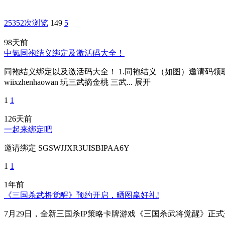
25352次浏览
149
5
98天前
中氪同袍结义绑定及激活码大全！
同袍结义绑定以及激活码大全！ 1.同袍结义（如图）邀请码领取码： SGSWJ
wiixzhenhaowan 玩三武摘金桃 三武...
展开
1
1
126天前
一起来绑定吧
邀请绑定 SGSWJJXR3UISBIPAA6Y
1
1
1年前
《三国杀武将觉醒》预约开启，晒图赢好礼!
7月29日，全新三国杀IP策略卡牌游戏《三国杀武将觉醒》正