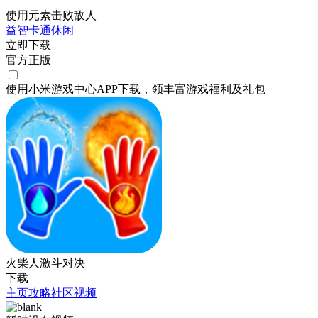
使用元素击败敌人
益智
卡通
休闲
立即下载
官方正版
使用小米游戏中心APP
下载
，领丰富游戏
福利
及
礼包
火柴人激斗对决
下载
主页
攻略
社区
视频