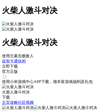
火柴人激斗对决
火柴人激斗对决
使用元素击败敌人
益智
卡通
休闲
立即下载
官方正版
使用小米游戏中心APP
下载
，领丰富游戏
福利
及
礼包
火柴人激斗对决
下载
主页
攻略
社区
视频