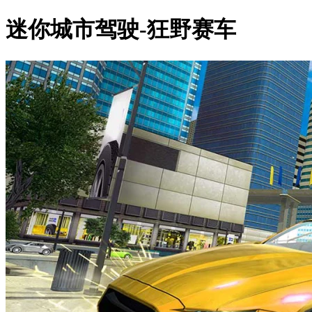
迷你城市驾驶-狂野赛车