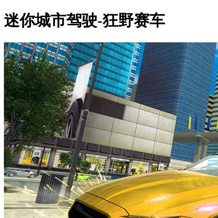
迷你城市驾驶-狂野赛车