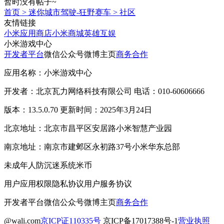
暂时没有帖子~
首页
>
迷你城市驾驶-狂野赛车
>
社区
友情链接
小米应用商店
小米商城
英雄互娱
小米游戏中心
开发者平台
微信公众号
微博主页
商务合作
应用名称：小米游戏中心
开发者：北京瓦力网络科技有限公司 电话：010-60606666
版本：13.5.0.70 更新时间：2025年3月24日
北京地址：北京市昌平区安居路小米智慧产业园
南京地址：南京市建邺区永初路37号小米华东总部
未成年人防沉迷系统
米币
用户应用权限
隐私协议
用户服务协议
开发者平台
微信公众号
微博主页
商务合作
@wali.com
京ICP证110335号
京ICP备17017388号-1
营业执照