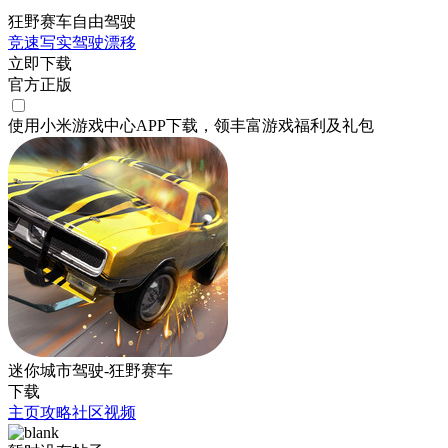
狂野赛车自由驾驶
竞速
写实
驾驶
漂移
立即下载
官方正版
使用小米游戏中心APP
下载
，领丰富游戏
福利
及
礼包
迷你城市驾驶-狂野赛车
下载
主页
攻略
社区
视频