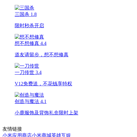
三国杀
1.8
限时秒杀开启
想不想修真
4.4
道友请留步，想不想修真
一刀传世
3.4
V12免费送，不花钱享特权
创造与魔法
4.1
小鹿服饰及背饰礼盒限时上架
友情链接
小米应用商店
小米商城
英雄互娱