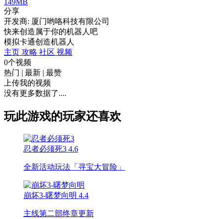
149MB
分享
开发商: 厦门哟咯科技有限公司
快来创造属于你的机器人吧
模拟
卡通
创造
机器人
主页
攻略
社区
视频
0个视频
热门
|
最新
|
最赞
上传我的视频
没有更多数据了....
玩此游戏的玩家还喜欢
忍者必须死3
4.6
全新活动玩法「寻宝大冒险」
崩坏3-曙梦向明
4.4
主线第二部终章更新