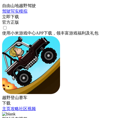
自由山地越野驾驶
驾驶
写实
模拟
立即下载
官方正版
使用小米游戏中心APP
下载
，领丰富游戏
福利
及
礼包
越野登山赛车
下载
主页
攻略
社区
视频