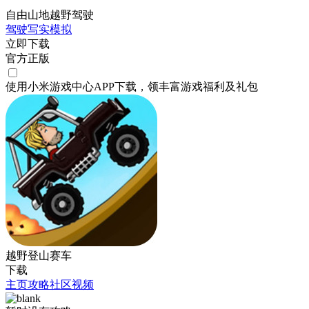
自由山地越野驾驶
驾驶
写实
模拟
立即下载
官方正版
使用小米游戏中心APP
下载
，领丰富游戏
福利
及
礼包
越野登山赛车
下载
主页
攻略
社区
视频