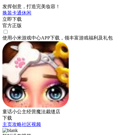
发挥创意，打造完美妆容！
换装
卡通
休闲
立即下载
官方正版
使用小米游戏中心APP
下载
，领丰富游戏
福利
及
礼包
童话小公主经营魔法裁缝店
下载
主页
攻略
社区
视频