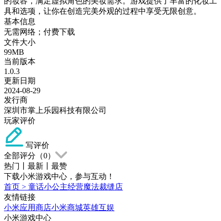
的妆容，满足虚拟角色的美妆需求。游戏提供了丰富的化妆工
具和选项，让你在创造完美外观的过程中享受无限创意。
基本信息
无需网络；付费下载
文件大小
99MB
当前版本
1.0.3
更新日期
2024-08-29
发行商
深圳市掌上乐园科技有限公司
玩家评价
写评价
全部评分（
0
）
热门
丨
最新
丨
最赞
下载小米游戏中心，参与互动！
首页
>
童话小公主经营魔法裁缝店
友情链接
小米应用商店
小米商城
英雄互娱
小米游戏中心