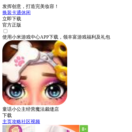
发挥创意，打造完美妆容！
换装
卡通
休闲
立即下载
官方正版
使用小米游戏中心APP
下载
，领丰富游戏
福利
及
礼包
童话小公主经营魔法裁缝店
下载
主页
攻略
社区
视频