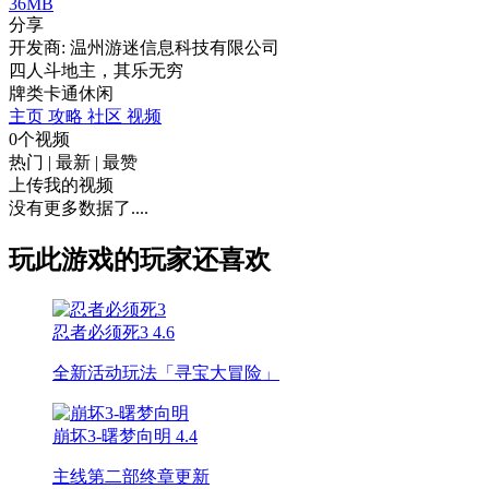
36MB
分享
开发商: 温州游迷信息科技有限公司
四人斗地主，其乐无穷
牌类
卡通
休闲
主页
攻略
社区
视频
0个视频
热门
|
最新
|
最赞
上传我的视频
没有更多数据了....
玩此游戏的玩家还喜欢
忍者必须死3
4.6
全新活动玩法「寻宝大冒险」
崩坏3-曙梦向明
4.4
主线第二部终章更新