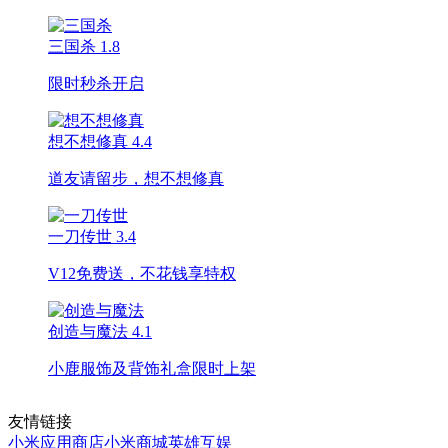
三国杀
1.8
限时秒杀开启
想不想修真
4.4
道友请留步，想不想修真
一刀传世
3.4
V12免费送，不花钱享特权
创造与魔法
4.1
小鹿服饰及背饰礼盒限时上架
友情链接
小米应用商店
小米商城
英雄互娱