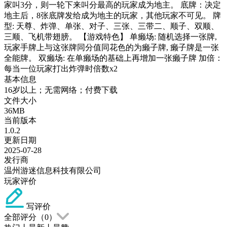
家叫3分，则一轮下来叫分最高的玩家成为地主。 底牌：决定
地主后，8张底牌发给成为地主的玩家，其他玩家不可见。 牌
型: 天尊、炸弹、单张、对子、三张、三带二、顺子、双顺、
三顺、飞机带翅膀。 【游戏特色】 单癞场: 随机选择一张牌,
玩家手牌上与这张牌同分值同花色的为癞子牌, 癞子牌是一张
全能牌。 双癞场: 在单癞场的基础上再增加一张癞子牌 加倍：
每当一位玩家打出炸弹时倍数x2
基本信息
16岁以上；无需网络；付费下载
文件大小
36MB
当前版本
1.0.2
更新日期
2025-07-28
发行商
温州游迷信息科技有限公司
玩家评价
写评价
全部评分（
0
）