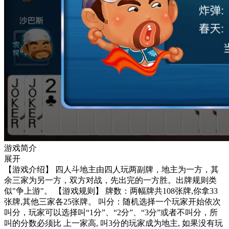
游戏简介
展开
【游戏介绍】 四人斗地主由四人玩两副牌，地主为一方，其
余三家为另一方，双方对战，先出完的一方胜。出牌规则类
似"争上游"。 【游戏规则】 牌数：两幅牌共108张牌,你拿33
张牌,其他三家各25张牌。 叫分：随机选择一个玩家开始依次
叫分，玩家可以选择叫“1分”、“2分”、“3分”或者不叫分，所
叫的分数必须比 上一家高, 叫3分的玩家成为地主, 如果没有玩