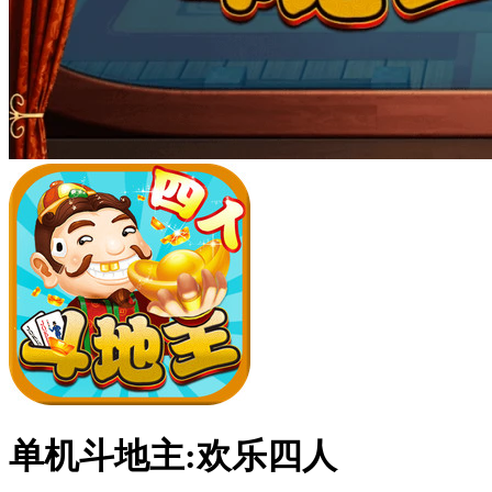
单机斗地主:欢乐四人