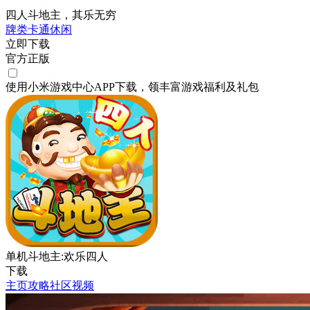
四人斗地主，其乐无穷
牌类
卡通
休闲
立即下载
官方正版
使用小米游戏中心APP
下载
，领丰富游戏
福利
及
礼包
单机斗地主:欢乐四人
下载
主页
攻略
社区
视频