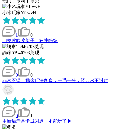
热门
丨
最新
丨
最赞
小米玩家YfrwvH
1
0
四奥唉唉唉架子上狂拽酷炫
謪家55946703兑现
0
0
非常不错，我这玩法多多，一毛一分，经典永不过时
0
1
更新后老是卡成闪退，不能玩了啊