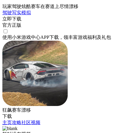
玩家驾驶炫酷赛车在赛道上尽情漂移
驾驶
写实
模拟
立即下载
官方正版
使用小米游戏中心APP
下载
，领丰富游戏
福利
及
礼包
狂飙赛车漂移
下载
主页
攻略
社区
视频