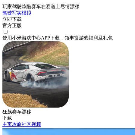
玩家驾驶炫酷赛车在赛道上尽情漂移
驾驶
写实
模拟
立即下载
官方正版
使用小米游戏中心APP
下载
，领丰富游戏
福利
及
礼包
狂飙赛车漂移
下载
主页
攻略
社区
视频