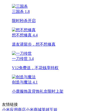
三国杀
1.8
限时秒杀开启
想不想修真
4.4
道友请留步，想不想修真
一刀传世
3.4
V12免费送，不花钱享特权
创造与魔法
4.1
小鹿服饰及背饰礼盒限时上架
友情链接
小米应用商店
小米商城
英雄互娱