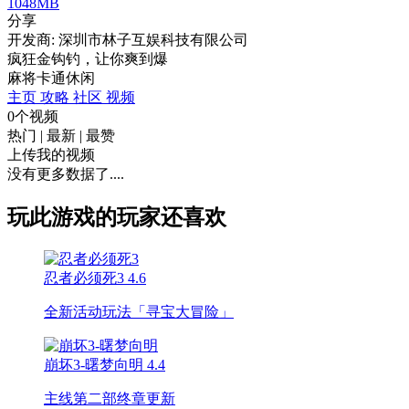
1048MB
分享
开发商: 深圳市林子互娱科技有限公司
疯狂金钩钓，让你爽到爆
麻将
卡通
休闲
主页
攻略
社区
视频
0个视频
热门
|
最新
|
最赞
上传我的视频
没有更多数据了....
玩此游戏的玩家还喜欢
忍者必须死3
4.6
全新活动玩法「寻宝大冒险」
崩坏3-曙梦向明
4.4
主线第二部终章更新