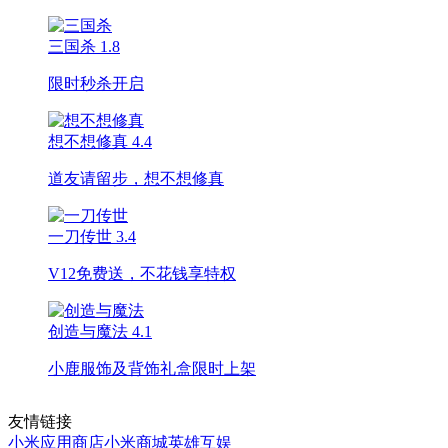
三国杀
1.8
限时秒杀开启
想不想修真
4.4
道友请留步，想不想修真
一刀传世
3.4
V12免费送，不花钱享特权
创造与魔法
4.1
小鹿服饰及背饰礼盒限时上架
友情链接
小米应用商店
小米商城
英雄互娱