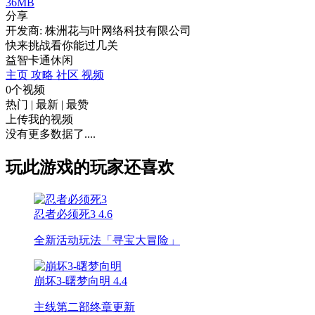
36MB
分享
开发商: 株洲花与叶网络科技有限公司
快来挑战看你能过几关
益智
卡通
休闲
主页
攻略
社区
视频
0个视频
热门
|
最新
|
最赞
上传我的视频
没有更多数据了....
玩此游戏的玩家还喜欢
忍者必须死3
4.6
全新活动玩法「寻宝大冒险」
崩坏3-曙梦向明
4.4
主线第二部终章更新