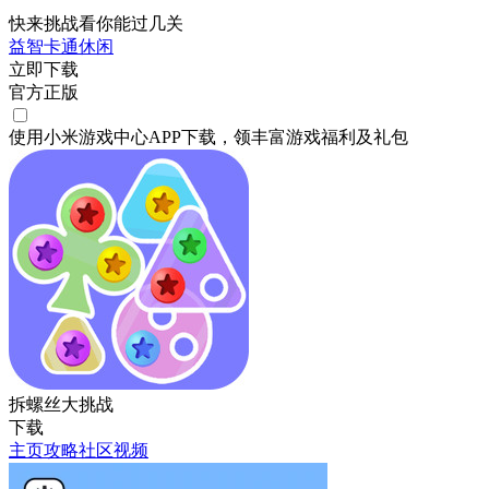
快来挑战看你能过几关
益智
卡通
休闲
立即下载
官方正版
使用小米游戏中心APP
下载
，领丰富游戏
福利
及
礼包
拆螺丝大挑战
下载
主页
攻略
社区
视频