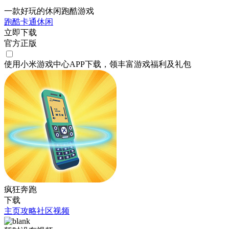
一款好玩的休闲跑酷游戏
跑酷
卡通
休闲
立即下载
官方正版
使用小米游戏中心APP
下载
，领丰富游戏
福利
及
礼包
疯狂奔跑
下载
主页
攻略
社区
视频