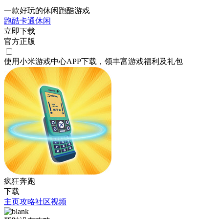
一款好玩的休闲跑酷游戏
跑酷
卡通
休闲
立即下载
官方正版
使用小米游戏中心APP
下载
，领丰富游戏
福利
及
礼包
疯狂奔跑
下载
主页
攻略
社区
视频