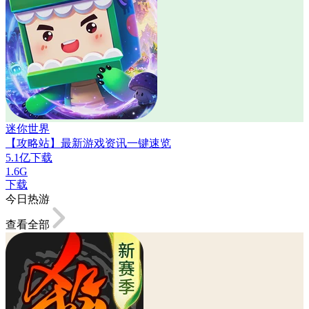
迷你世界
【攻略站】最新游戏资讯一键速览
5.1亿下载
1.6G
下载
今日热游
查看全部