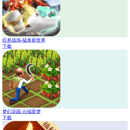
巨兽战场-猛兽新世界
下载
梦幻花园-云端星梦
下载