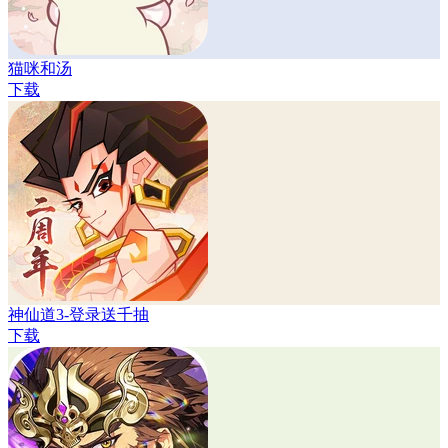
猫咪和汤
下载
神仙道3-登录送千抽
下载