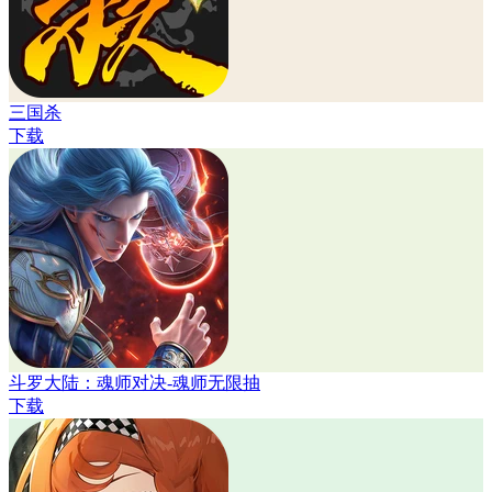
三国杀
下载
斗罗大陆：魂师对决-魂师无限抽
下载