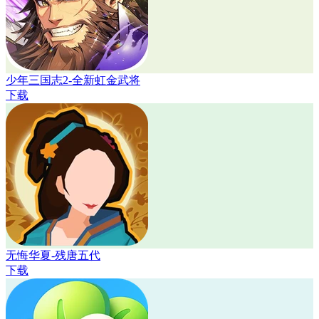
少年三国志2-全新虹金武将
下载
无悔华夏-残唐五代
下载