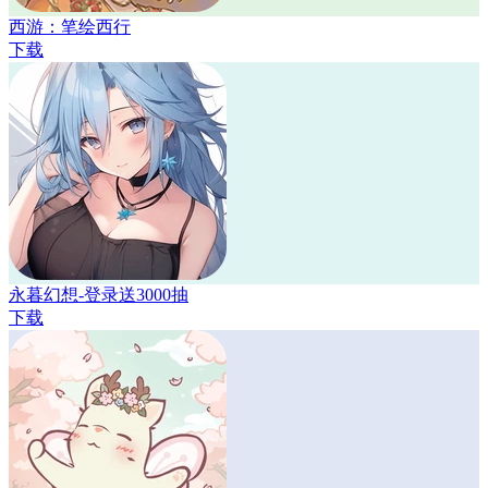
西游：笔绘西行
下载
永暮幻想-登录送3000抽
下载