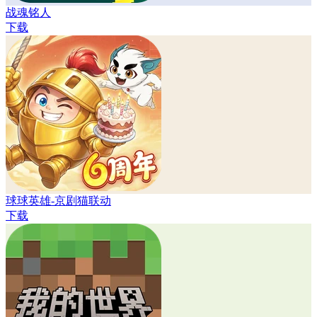
战魂铭人
下载
球球英雄-京剧猫联动
下载