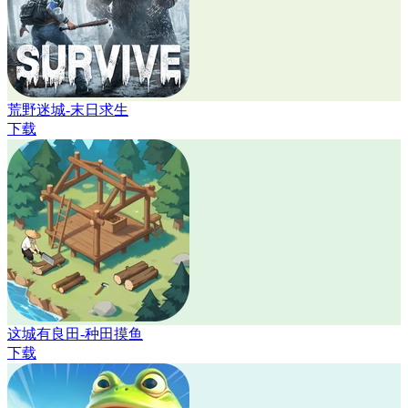
荒野迷城-末日求生
下载
这城有良田-种田摸鱼
下载