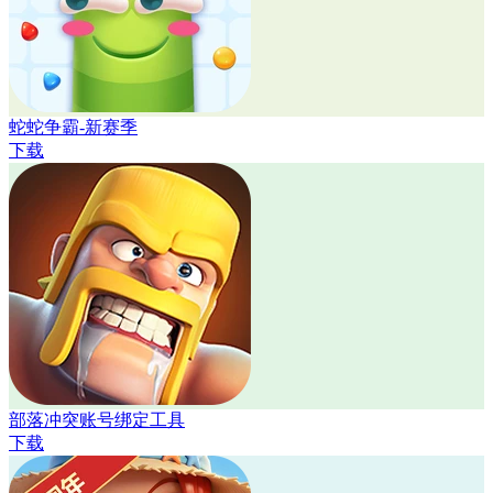
蛇蛇争霸-新赛季
下载
部落冲突账号绑定工具
下载