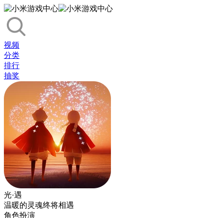
视频
分类
排行
抽奖
光·遇
温暖的灵魂终将相遇
角色扮演