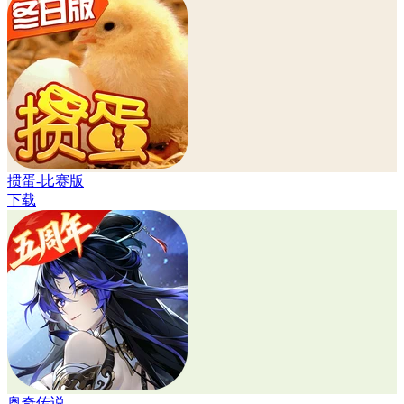
掼蛋-比赛版
下载
奥奇传说