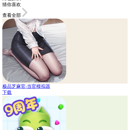
猜你喜欢
查看全部
极品芝麻官-当官模拟器
下载