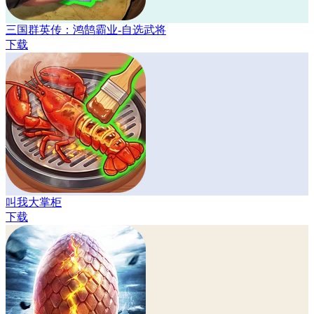
三国群英传：鸿鹄霸业-自选武将
下载
叫我大掌柜
下载