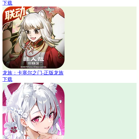
下载
龙族：卡塞尔之门-正版龙族
下载