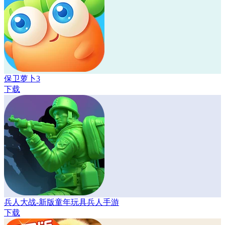
保卫萝卜3
下载
兵人大战-新版童年玩具兵人手游
下载