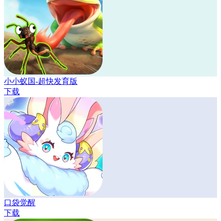
小小蚁国-超快发育版
下载
口袋觉醒
下载