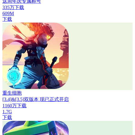
送周年庆专属称号
335万下载
609M
下载
重生细胞
[3.4]&[3.5]双版本 现已正式开启
1160万下载
1.7G
下载