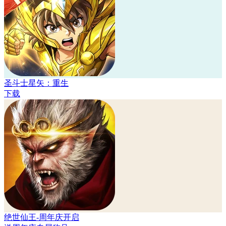
圣斗士星矢：重生
下载
绝世仙王-周年庆开启