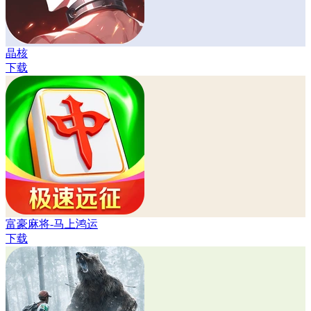
晶核
下载
富豪麻将-马上鸿运
下载