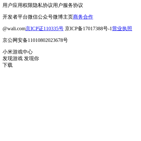
用户应用权限
隐私协议
用户服务协议
开发者平台
微信公众号
微博主页
商务合作
@wali.com
京ICP证110335号
京ICP备17017388号-1
营业执照
京公网安备11010802023678号
小米游戏中心
发现游戏 发现你
下载