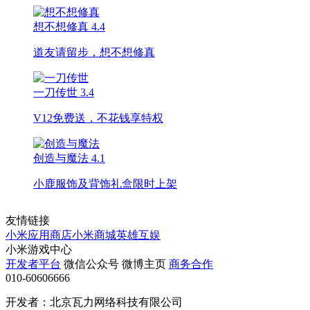
想不想修真
4.4
道友请留步，想不想修真
一刀传世
3.4
V12免费送，不花钱享特权
创造与魔法
4.1
小鹿服饰及背饰礼盒限时上架
友情链接
小米应用商店
小米商城
英雄互娱
小米游戏中心
开发者平台
微信公众号
微博主页
商务合作
010-60606666
开发者：北京瓦力网络科技有限公司