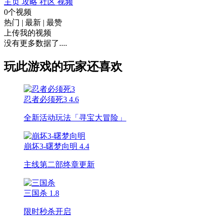
主页
攻略
社区
视频
0个视频
热门
|
最新
|
最赞
上传我的视频
没有更多数据了....
玩此游戏的玩家还喜欢
忍者必须死3
4.6
全新活动玩法「寻宝大冒险」
崩坏3-曙梦向明
4.4
主线第二部终章更新
三国杀
1.8
限时秒杀开启