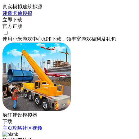
真实模拟建筑起源
建造
卡通
模拟
立即下载
官方正版
使用小米游戏中心APP
下载
，领丰富游戏
福利
及
礼包
疯狂建设模拟器
下载
主页
攻略
社区
视频