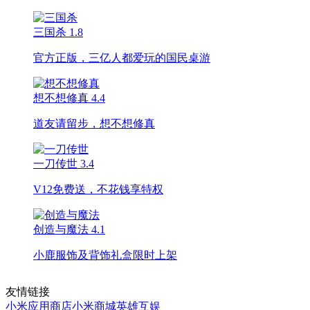
三国杀
1.8
官方正版，三亿人都爱玩的国民桌游
想不想修真
4.4
道友请留步，想不想修真
一刀传世
3.4
V12免费送，不花钱享特权
创造与魔法
4.1
小鹿服饰及背饰礼盒限时上架
友情链接
小米应用商店
小米商城
英雄互娱