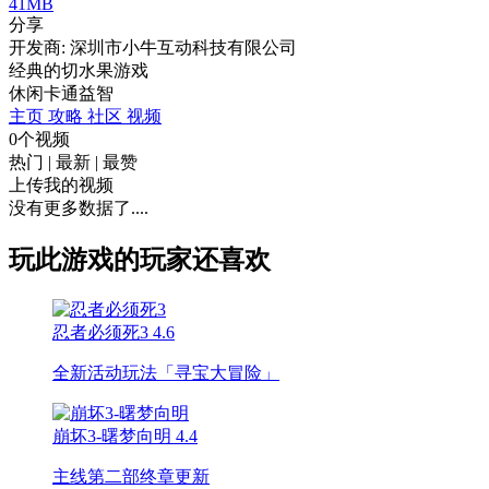
41MB
分享
开发商: 深圳市小牛互动科技有限公司
经典的切水果游戏
休闲
卡通
益智
主页
攻略
社区
视频
0个视频
热门
|
最新
|
最赞
上传我的视频
没有更多数据了....
玩此游戏的玩家还喜欢
忍者必须死3
4.6
全新活动玩法「寻宝大冒险」
崩坏3-曙梦向明
4.4
主线第二部终章更新