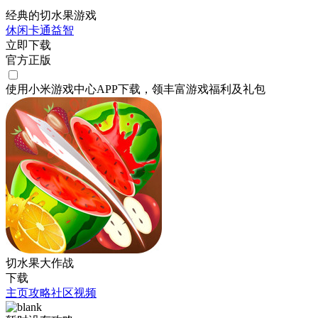
经典的切水果游戏
休闲
卡通
益智
立即下载
官方正版
使用小米游戏中心APP
下载
，领丰富游戏
福利
及
礼包
切水果大作战
下载
主页
攻略
社区
视频