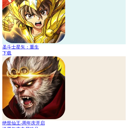
圣斗士星矢：重生
下载
绝世仙王-周年庆开启