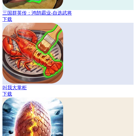
三国群英传：鸿鹄霸业-自选武将
下载
叫我大掌柜
下载