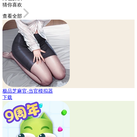
猜你喜欢
查看全部
极品芝麻官-当官模拟器
下载