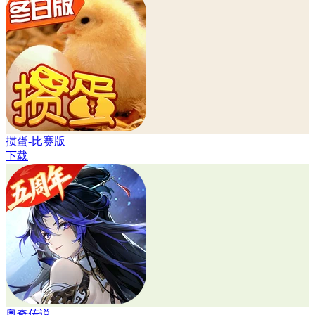
掼蛋-比赛版
下载
奥奇传说