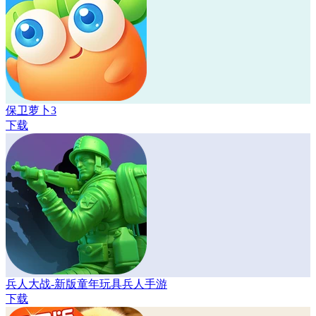
保卫萝卜3
下载
兵人大战-新版童年玩具兵人手游
下载