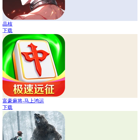
晶核
下载
富豪麻将-马上鸿运
下载