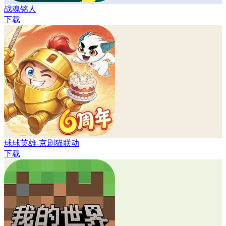
战魂铭人
下载
球球英雄-京剧猫联动
下载