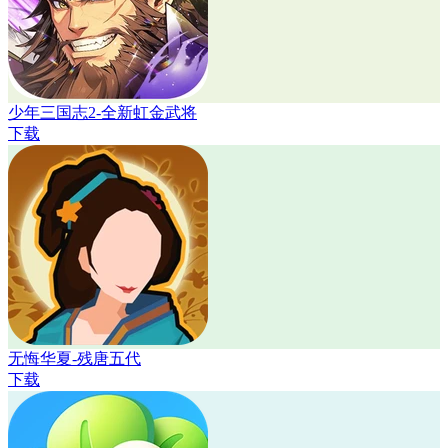
少年三国志2-全新虹金武将
下载
无悔华夏-残唐五代
下载