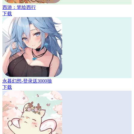
西游：笔绘西行
下载
永暮幻想-登录送3000抽
下载