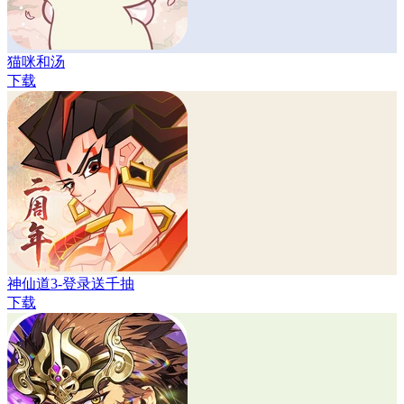
猫咪和汤
下载
神仙道3-登录送千抽
下载