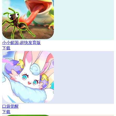
小小蚁国-超快发育版
下载
口袋觉醒
下载