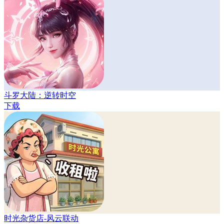
斗罗大陆：逆转时空
下载
时光杂货店-风云联动