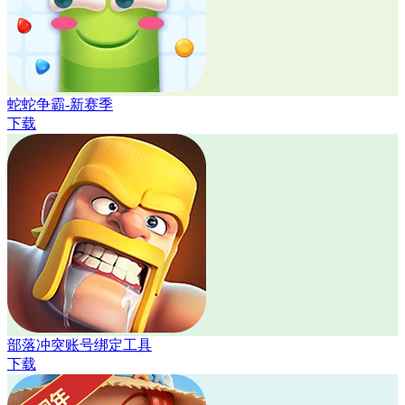
蛇蛇争霸-新赛季
下载
部落冲突账号绑定工具
下载