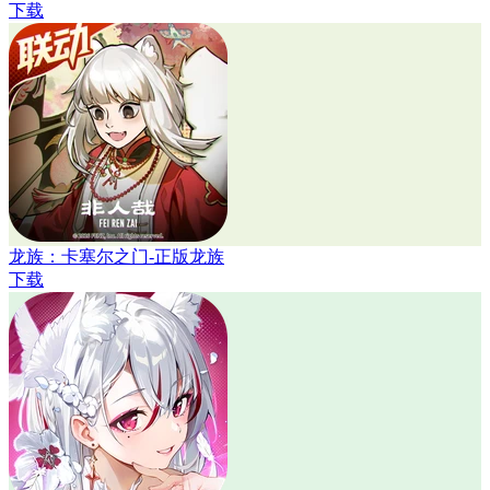
下载
龙族：卡塞尔之门-正版龙族
下载