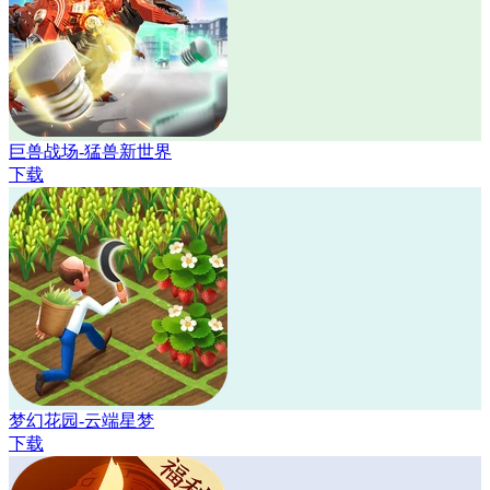
巨兽战场-猛兽新世界
下载
梦幻花园-云端星梦
下载