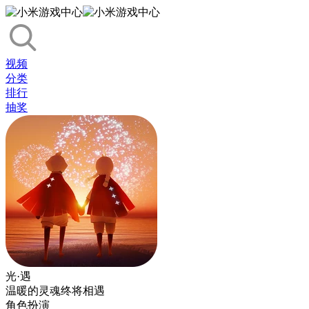
视频
分类
排行
抽奖
光·遇
温暖的灵魂终将相遇
角色扮演