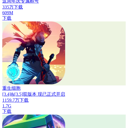
送周年庆专属称号
335万下载
609M
下载
重生细胞
[3.4]&[3.5]双版本 现已正式开启
1159.7万下载
1.7G
下载