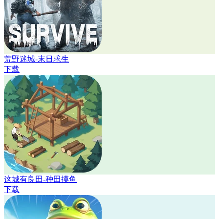
荒野迷城-末日求生
下载
这城有良田-种田摸鱼
下载