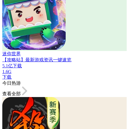
迷你世界
【攻略站】最新游戏资讯一键速览
5.1亿下载
1.6G
下载
今日热游
查看全部