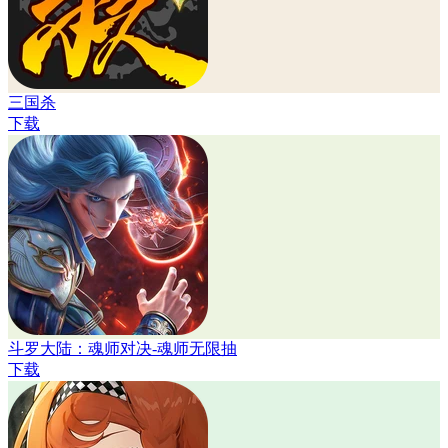
三国杀
下载
斗罗大陆：魂师对决-魂师无限抽
下载